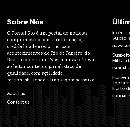
Sobre Nós
Últi
Incêndio
O Jornal Rio é um portal de notícias
Vulcão,
comprometido com a informação, a
credibilidade e os principais
NOVA IGU
acontecimentos do Rio de Janeiro, do
Suspeito
Brasil e do mundo. Nossa missão é levar
Militar 
ao leitor conteúdo jornalístico de
ITAGUAÍ
a
qualidade, com agilidade,
Homem m
responsabilidade e linguagem acessível.
tentativ
Norte d
About us
POLICIAL
Contact us