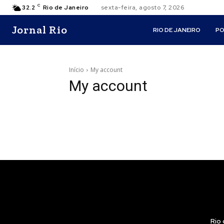
C
32.2
Rio de Janeiro
sexta-feira, agosto 7, 2026
Jornal Rio
RIO DE JANEIRO
PO
Início
My account
My account
Rio 