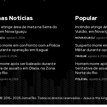
mas Notícias
Popular
 atinge área de mata na Serra do
Incêndio atinge á
 em Nova Iguaçu
Vulcão, em Nova 
AÇU
agosto 5, 2026
NOVA IGUAÇU
agosto 5
 morre em confronto com a Polícia
Suspeito morre em
durante operação em Itaguaí
Militar durante o
gosto 4, 2026
ITAGUAÍ
agosto 4, 2026
orre após ser baleado durante
Homem morre após
a de assalto em Olaria, na Zona
tentativa de assa
o Rio
Norte do Rio
agosto 4, 2026
POLICIAL
agosto 4, 202
© 2016- 2026 Jornal Rio. Todos os direitos reservados - Jesus is the kin