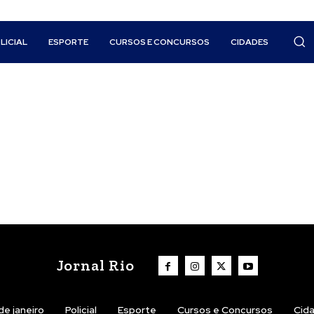
LICIAL
ESPORTE
CURSOS E CONCURSOS
CIDADES
Jornal Rio
de janeiro
Policial
Esporte
Cursos e Concursos
Cid