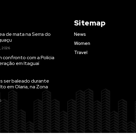
Sitemap
rea de mata na Serra do
News
Iguaçu
Women
, 2026
Travel
 confronto com a Polícia
peração em Itaguaí
 ser baleado durante
lto em Olaria, na Zona
6
g